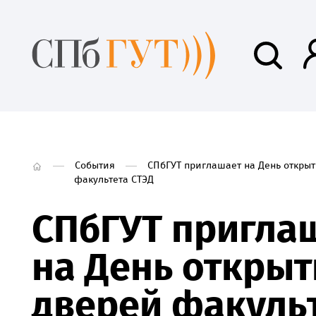
События
СПбГУТ приглашает на День откры
факультета СТЭД
СПбГУТ пригла
на День откры
дверей факуль