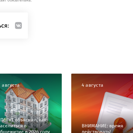
айт обязательна.
ся:
6 августа
4 августа
СПбГУТ объяснил, как
заселиться в
ВНИМАНИЕ: время
общежитие в 2026 году
действовать!