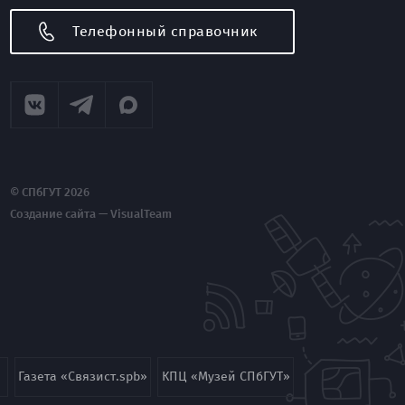
Телефонный справочник
© СПбГУТ 2026
Создание сайта — VisualTeam
Газета «Связист.spb»
КПЦ «Музей СПбГУТ»