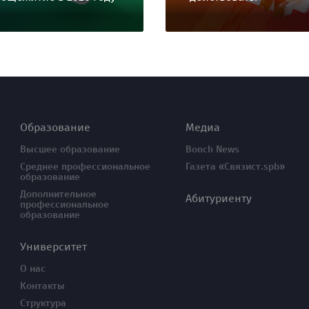
Образование
Медиа
Высшее образование
Bonch News
Среднее профессиональное
Газета «Связист.spb»
образование
Дополнительное
Абитуриенту
профессиональное
образование
Университет
О нас
Контакты
Структура