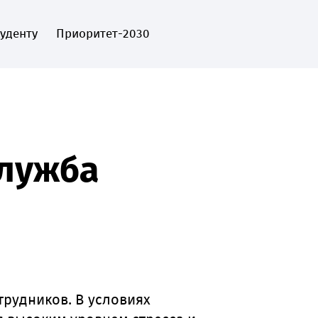
туденту
Приоритет-2030
EN
Пожертвовать
служба
трудников. В условиях