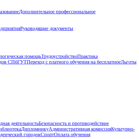
азование
Дополнительное профессиональное
дприятия
Руководящие документы
логическая помощь
Трудоустройство
Практика
ядов СПбГУТ
Переход с платного обучения на бесплатное
Льготы
ная деятельность
Безопасность и противодействие
иблиотека
Дипломнику
Административная комиссия
Культурно-
денческий городок
Спорт
Оплата обучения