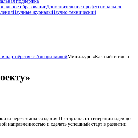
иальная поддержка
ональное образование
Дополнительное профессиональное
еления
Научные журналы
Научно-технический
 в партнёрстве с Алгоритмикой
Мини-курс «Как найти идею
роекту»
ойти через этапы создания IT стартапа: от генерации идеи до
ной направленностью и сделать успешный старт в развитии