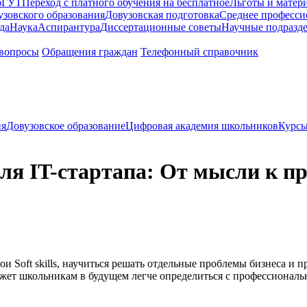
бГУТ
Переход с платного обучения на бесплатное
Льготы и матер
зовского образования
Довузовская подготовка
Среднее професси
да
Наука
Аспирантура
Диссертационные советы
Научные подразд
 вопросы
Обращения граждан
Телефонный справочник
ия
Довузовское образование
Цифровая академия школьников
Курсы
ля IT-стартапа: От мысли к п
 Soft skills, научиться решать отдельные проблемы бизнеса и пр
ожет школьникам в будущем легче определиться с профессиональ