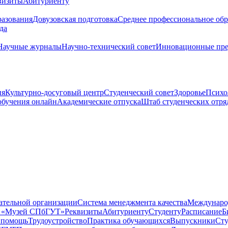
визиты
Абитуриенту
разования
Довузовская подготовка
Среднее профессиональное обр
да
Научные журналы
Научно-технический совет
Инновационные пре
ия
Культурно-досуговый центр
Студенческий совет
Здоровье
Психо
обучения онлайн
Академические отпуска
Штаб студенческих отр
ательной организации
Система менеджмента качества
Международ
р «Музей СПбГУТ»
Реквизиты
Абитуриенту
Студенту
Расписание
Б
 помощь
Трудоустройство
Практика обучающихся
Выпускники
Сту