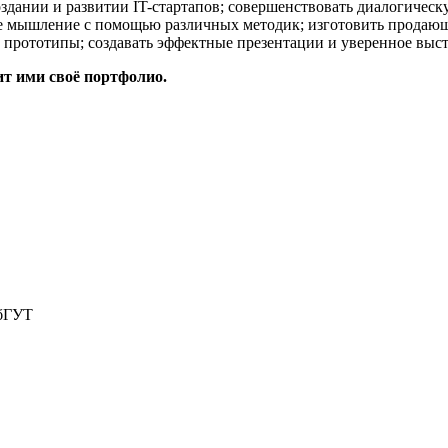
здании и развитии IT-стартапов; совершенствовать диалогическу
ское мышление с помощью различных методик; изготовить продаю
ть прототипы; создавать эффектные презентации и уверенное вы
т ими своё портфолио.
бГУТ