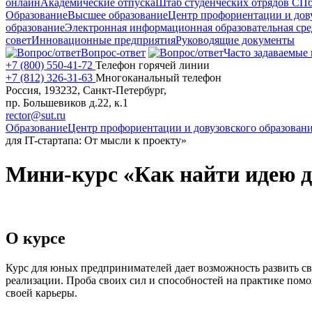
онлайн
Академические отпуска
Штаб студенческих отрядов СП
Образование
Высшее образование
Центр профориентации и дову
образование
Электронная информационная образовательная сре
совет
Инновационные предприятия
Руководящие документы
Вопрос-ответ
Часто задаваемые
+7 (800) 550-41-72
Телефон горячей линии
+7 (812) 326-31-63
Многоканальный телефон
Россия, 193232, Санкт-Петербург,
пр. Большевиков д.22, к.1
rector@sut.ru
Образование
Центр профориентации и довузовского образован
для IT-стартапа: От мысли к проекту»
Мини-курс «Как найти идею д
О курсе
Курс для юных предпринимателей дает возможность развить свои
реализации. Проба своих сил и способностей на практике пом
своей карьеры.