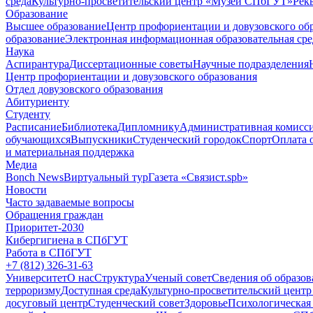
среда
Культурно-просветительский центр «Музей СПбГУТ»
Рек
Образование
Высшее образование
Центр профориентации и довузовского об
образование
Электронная информационная образовательная сре
Наука
Аспирантура
Диссертационные советы
Научные подразделения
Центр профориентации и довузовского образования
Отдел довузовского образования
Абитуриенту
Студенту
Расписание
Библиотека
Дипломнику
Административная комисс
обучающихся
Выпускники
Студенческий городок
Спорт
Оплата 
и материальная поддержка
Медиа
Bonch News
Виртуальный тур
Газета «Связист.spb»
Новости
Часто задаваемые вопросы
Обращения граждан
Приоритет-2030
Кибергигиена в СПбГУТ
Работа в СПбГУТ
+7 (812) 326-31-63
Университет
О нас
Структура
Ученый совет
Сведения об образов
терроризму
Доступная среда
Культурно-просветительский цент
досуговый центр
Студенческий совет
Здоровье
Психологическая